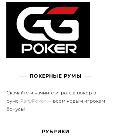
ПОКЕРНЫЕ РУМЫ
Скачайте и начните играть в покер в
руме
PartyPoker
— всем новым игрокам
бонусы!
РУБРИКИ