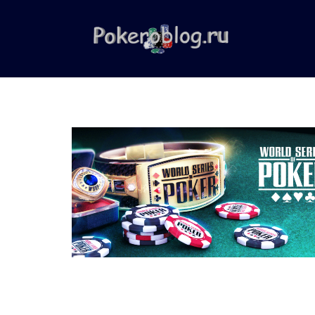
Перейти
к
содержимому