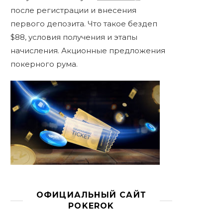
после регистрации и внесения
первого депозита. Что такое бездеп
$88, условия получения и этапы
начисления. Акционные предложения
покерного рума.
ОФИЦИАЛЬНЫЙ САЙТ
POKEROK