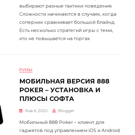
выбирают разные тактики поведения.
Сложности начинаются в случаях, когда
соперник сравнивает большой блайнд.
Есть несколько стратегий игры с теми,
кто не повышается на торгах.
РУМЫ
МОБИЛЬНАЯ ВЕРСИЯ 888
POKER – УСТАНОВКА И
ПЛЮСЫ СОФТА
Янв 6, 2020
Blogger
Мобильный 888 Poker – клиент для
гаджетов под управлением iOS и Android.