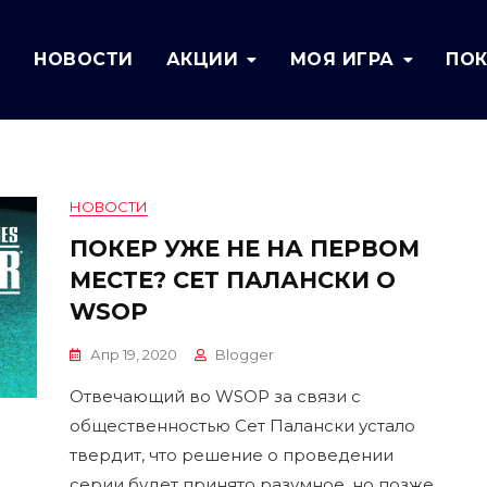
НОВОСТИ
АКЦИИ
МОЯ ИГРА
ПОК
НОВОСТИ
ПОКЕР УЖЕ НЕ НА ПЕРВОМ
МЕСТЕ? СЕТ ПАЛАНСКИ О
WSOP
Апр 19, 2020
Blogger
Отвечающий во WSOP за связи с
общественностью Сет Палански устало
твердит, что решение о проведении
серии будет принято разумное, но позже.