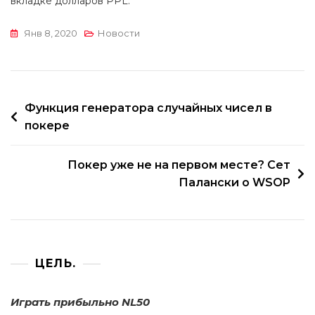
вкладке долларов PPL.
Янв 8, 2020
Новости
Навигация
Функция генератора случайных чисел в
покере
по
записям
Покер уже не на первом месте? Сет
Палански о WSOP
ЦЕЛЬ.
Играть прибыльно NL50