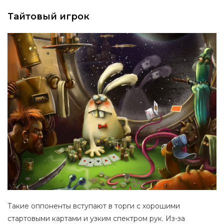
Тайтовый игрок
Такие оппоненты вступают в торги с хорошими
стартовыми картами и узким спектром рук. Из-за