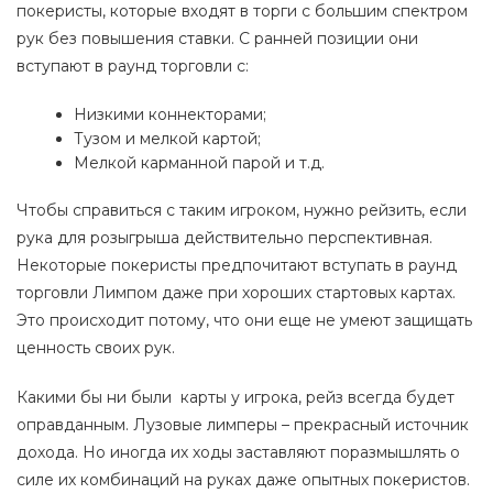
покеристы, которые входят в торги с большим спектром
рук без повышения ставки. С ранней позиции они
вступают в раунд торговли с:
Низкими коннекторами;
Тузом и мелкой картой;
Мелкой карманной парой и т.д.
Чтобы справиться с таким игроком, нужно рейзить, если
рука для розыгрыша действительно перспективная.
Некоторые покеристы предпочитают вступать в раунд
торговли Лимпом даже при хороших стартовых картах.
Это происходит потому, что они еще не умеют защищать
ценность своих рук.
Какими бы ни были карты у игрока, рейз всегда будет
оправданным. Лузовые лимперы – прекрасный источник
дохода. Но иногда их ходы заставляют поразмышлять о
силе их комбинаций на руках даже опытных покеристов.