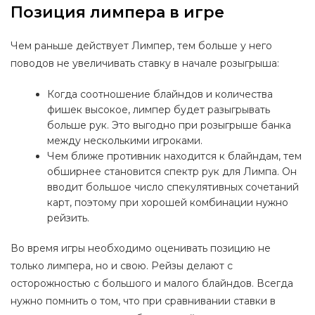
Позиция лимпера в игре
Чем раньше действует Лимпер, тем больше у него
поводов не увеличивать ставку в начале розыгрыша:
Когда соотношение блайндов и количества
фишек высокое, лимпер будет разыгрывать
больше рук. Это выгодно при розыгрыше банка
между несколькими игроками.
Чем ближе противник находится к блайндам, тем
обширнее становится спектр рук для Лимпа. Он
вводит большое число спекулятивных сочетаний
карт, поэтому при хорошей комбинации нужно
рейзить.
Во время игры необходимо оценивать позицию не
только лимпера, но и свою. Рейзы делают с
осторожностью с большого и малого блайндов. Всегда
нужно помнить о том, что при сравнивании ставки в