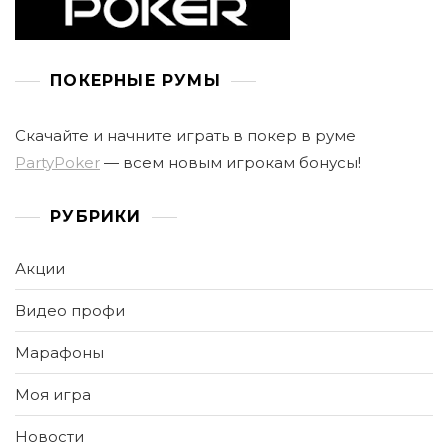
ПОКЕРНЫЕ РУМЫ
Скачайте и начните играть в покер в руме
PartyPoker
— всем новым игрокам бонусы!
РУБРИКИ
Акции
Видео профи
Марафоны
Моя игра
Новости