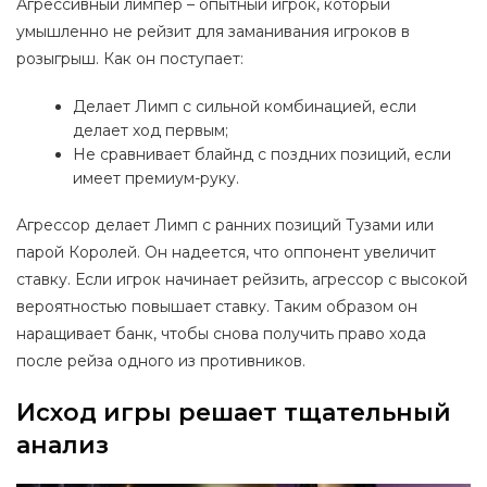
Агрессивный лимпер – опытный игрок, который
умышленно не рейзит для заманивания игроков в
розыгрыш. Как он поступает:
Делает Лимп с сильной комбинацией, если
делает ход первым;
Не сравнивает блайнд с поздних позиций, если
имеет премиум-руку.
Агрессор делает Лимп с ранних позиций Тузами или
парой Королей. Он надеется, что оппонент увеличит
ставку. Если игрок начинает рейзить, агрессор с высокой
вероятностью повышает ставку. Таким образом он
наращивает банк, чтобы снова получить право хода
после рейза одного из противников.
Исход игры решает тщательный
анализ