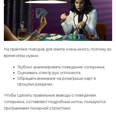
На практике поводов для лимпа очень много, поэтому во
время игры нужно:
Глубоко анализировать поведение соперника;
Оценивать спектр рук оппонента;
Обращать внимание на розыгрыши карт в
прошлых раздачах.
Чтобы сделать правильные выводы о поведении
соперника, составляют подробные нотсы, пользуются
программами покерной статистики.