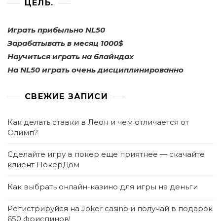
ЦЕЛЬ.
Играть прибыльно NL50
Зарабатывать в месяц 1000$
Научиться играть на блайндах
На NL50 играть очень дисциплинированно
СВЕЖИЕ ЗАПИСИ
Как делать ставки в Леон и чем отличается от
Олимп?
Сделайте игру в покер еще приятнее — скачайте
клиент ПокерДом
Как выбрать онлайн-казино для игры на деньги
Регистрируйся на Joker casino и получай в подарок
650 фриспинов!