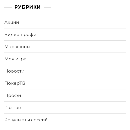
РУБРИКИ
Акции
Видео профи
Марафоны
Моя игра
Новости
ПокерТВ
Профи
Разное
Результаты сессий