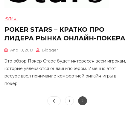
РУМЫ
POKER STARS – КРАТКО ПРО
ЛИДЕРА РЫНКА ОНЛАЙН-ПОКЕРА
Апр 10, 2019
Blogger
Это обзор Покер Старс будет интересен всем игрокам,
которые увлекаются онлайн-покером. Именно этот
ресурс ввел понимание комфортной онлайн-игры в
покер
Пагинация
Страница
Страница
1
2
записей