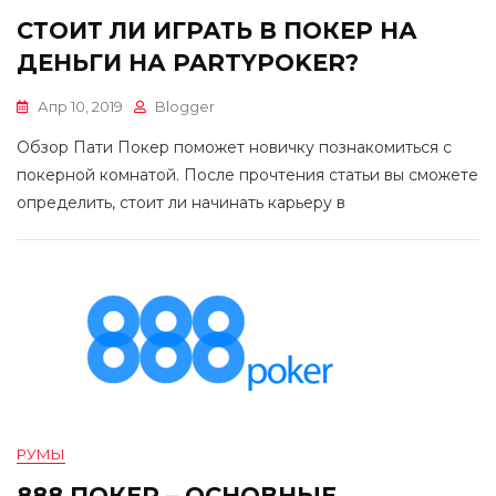
СТОИТ ЛИ ИГРАТЬ В ПОКЕР НА
ДЕНЬГИ НА PARTYPOKER?
Апр 10, 2019
Blogger
Обзор Пати Покер поможет новичку познакомиться с
покерной комнатой. После прочтения статьи вы сможете
определить, стоит ли начинать карьеру в
РУМЫ
888 ПОКЕР – ОСНОВНЫЕ