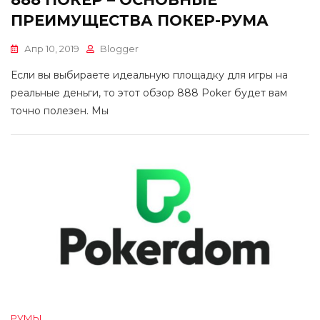
ПРЕИМУЩЕСТВА ПОКЕР-РУМА
Апр 10, 2019
Blogger
Если вы выбираете идеальную площадку для игры на
реальные деньги, то этот обзор 888 Poker будет вам
точно полезен. Мы
РУМЫ