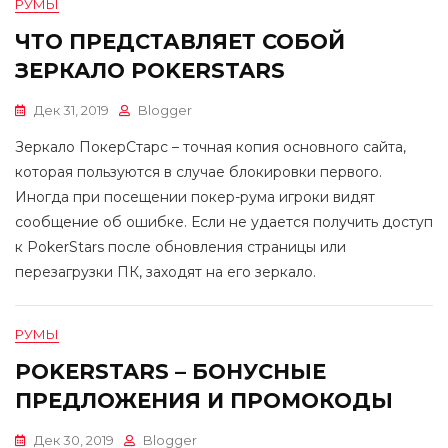
РУМЫ
ЧТО ПРЕДСТАВЛЯЕТ СОБОЙ
ЗЕРКАЛО POKERSTARS
Дек 31, 2019
Blogger
Зеркало ПокерСтарс – точная копия основного сайта,
которая пользуются в случае блокировки первого.
Иногда при посещении покер-рума игроки видят
сообщение об ошибке. Если не удается получить доступ
к PokerStars после обновления страницы или
перезагрузки ПК, заходят на его зеркало.
РУМЫ
POKERSTARS – БОНУСНЫЕ
ПРЕДЛОЖЕНИЯ И ПРОМОКОДЫ
Дек 30, 2019
Blogger