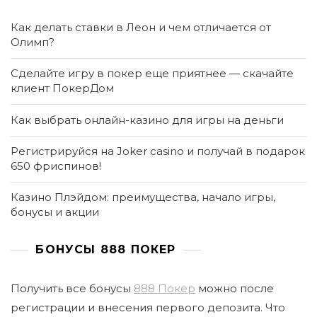
Как делать ставки в Леон и чем отличается от
Олимп?
Сделайте игру в покер еще приятнее — скачайте
клиент ПокерДом
Как выбрать онлайн-казино для игры на деньги
Регистрируйся на Joker casino и получай в подарок
650 фриспинов!
Казино Плэйдом: преимущества, начало игры,
бонусы и акции
БОНУСЫ 888 ПОКЕР
Получить все бонусы
888 Покер
можно после
регистрации и внесения первого депозита. Что