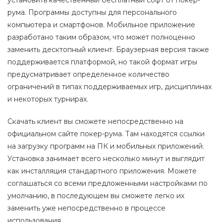
установить качественный бесплатный софт от покер-
рума. Программы доступны для персонального
компьютера и смартфонов. Мобильное приложение
разработано таким образом, что может полноценно
заменить десктопный клиент. Браузерная версия также
поддерживается платформой, но такой формат игры
предусматривает определенное количество
ограничений в типах поддерживаемых игр, дисциплинах
и некоторых турнирах.
Скачать клиент вы сможете непосредственно на
официальном сайте покер-рума. Там находятся ссылки
на загрузку программ на ПК и мобильных приложений.
Установка занимает всего несколько минут и выглядит
как инсталляция стандартного приложения. Можете
соглашаться со всеми предложенными настройками по
умолчанию, в последующем вы сможете легко их
заменить уже непосредственно в процессе
использования.