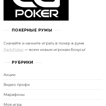
ПОКЕРНЫЕ РУМЫ
Скачайте и начните играть в покер в руме
PartyPoker
— всем новым игрокам бонусы!
РУБРИКИ
Акции
Видео профи
Марафоны
Моя игра