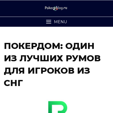
Перейти
к
содержимому
MENU
ПОКЕРДОМ: ОДИН
ИЗ ЛУЧШИХ РУМОВ
ДЛЯ ИГРОКОВ ИЗ
СНГ