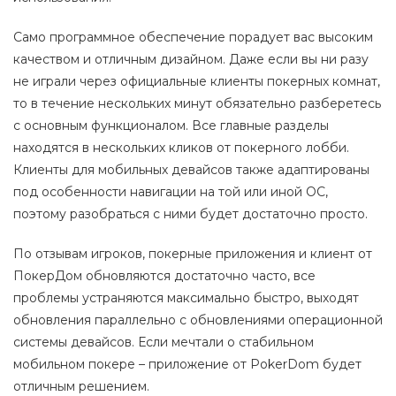
Само программное обеспечение порадует вас высоким
качеством и отличным дизайном. Даже если вы ни разу
не играли через официальные клиенты покерных комнат,
то в течение нескольких минут обязательно разберетесь
с основным функционалом. Все главные разделы
находятся в нескольких кликов от покерного лобби.
Клиенты для мобильных девайсов также адаптированы
под особенности навигации на той или иной ОС,
поэтому разобраться с ними будет достаточно просто.
По отзывам игроков, покерные приложения и клиент от
ПокерДом обновляются достаточно часто, все
проблемы устраняются максимально быстро, выходят
обновления параллельно с обновлениями операционной
системы девайсов. Если мечтали о стабильном
мобильном покере – приложение от PokerDom будет
отличным решением.