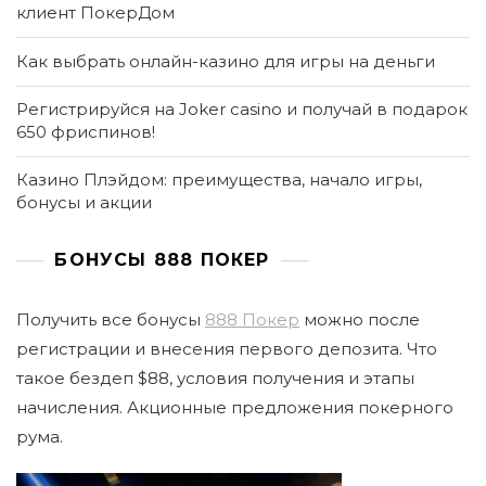
клиент ПокерДом
Как выбрать онлайн-казино для игры на деньги
Регистрируйся на Joker casino и получай в подарок
650 фриспинов!
Казино Плэйдом: преимущества, начало игры,
бонусы и акции
БОНУСЫ 888 ПОКЕР
Получить все бонусы
888 Покер
можно после
регистрации и внесения первого депозита. Что
такое бездеп $88, условия получения и этапы
начисления. Акционные предложения покерного
рума.