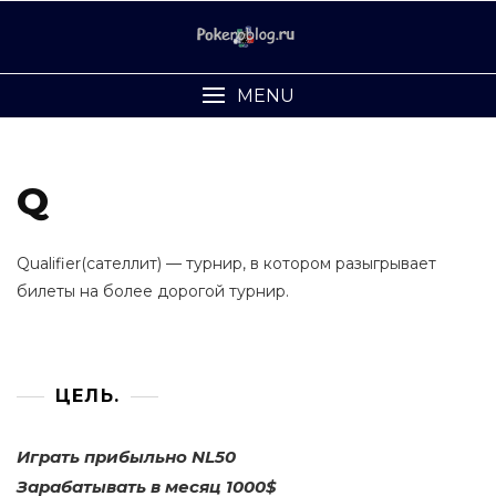
Перейти
к
содержимому
MENU
Q
Qualifier(сателлит) — турнир, в котором разыгрывает
билеты на более дорогой турнир.
ЦЕЛЬ.
Играть прибыльно NL50
Зарабатывать в месяц 1000$