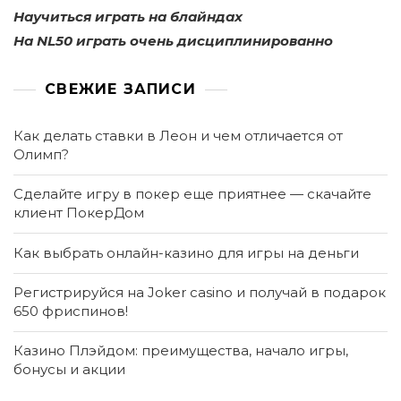
Научиться играть на блайндах
На NL50 играть очень дисциплинированно
СВЕЖИЕ ЗАПИСИ
Как делать ставки в Леон и чем отличается от
Олимп?
Сделайте игру в покер еще приятнее — скачайте
клиент ПокерДом
Как выбрать онлайн-казино для игры на деньги
Регистрируйся на Joker casino и получай в подарок
650 фриспинов!
Казино Плэйдом: преимущества, начало игры,
бонусы и акции