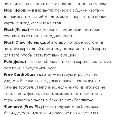
величина ставок ограничена определенным размером.
Flop (флоп)
— в вариантах покера с общими картами
(например техасский холдем, омаха) первые три общие
карты, выкладываемые на стол.
Flush(Флеш)
— это покерная комбинация, которая
составлена из пяти карт одной масти.
Flush Draw (флеш-дро)
это дро, которое состоит из
четырёх карт одной масти, ему не хватает пятой карты
для того, чтобы стать готовым флешем.
Fold(фолд)
— значит сбрасывать свои карты, выходить из
розыгрыша актуальной руки.
Free Card(общая карта)
— которую игрок может
увидеть бесплатно, не делая ставок в предыдущем
раунде торговли. Например, если никто из игроков не
поставил на флопе, то есть возможность посмотреть
терн, ничего не внося в банк, то есть бесплатно.
Фриплей (Free Play)
— вы получаете на большом
блайнде, если никто из игроков не повышает и вы