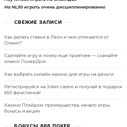
На NL50 играть очень дисциплинированно
СВЕЖИЕ ЗАПИСИ
Как делать ставки в Леон и чем отличается от
Олимп?
Сделайте игру в покер еще приятнее — скачайте
клиент ПокерДом
Как выбрать онлайн-казино для игры на деньги
Регистрируйся на Joker casino и получай в подарок
650 фриспинов!
Казино Плэйдом: преимущества, начало игры,
бонусы и акции
БОНУСЫ 888 ПОКЕР