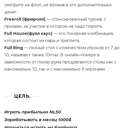
смотрите на флоп, не вложив в это дополнительных
денег.
Freeroll (фриролл)
— спонсированный турнир с
призами, за участие в котором не надо платить.
Full House(фулл хаус)
— это покерная комбинация,
которая состоит из пары и триплета.
Full Ring
— полный стол с количеством игроков от 7 до
10, называют также 10max. В онлайн-покере в
зависимости от покер-рума предлагаются столы как с
максимально 10, так и с максимально 9 игроками.
ЦЕЛЬ.
Играть прибыльно NL50
Зарабатывать в месяц 1000$
Научиться играть на блайндах