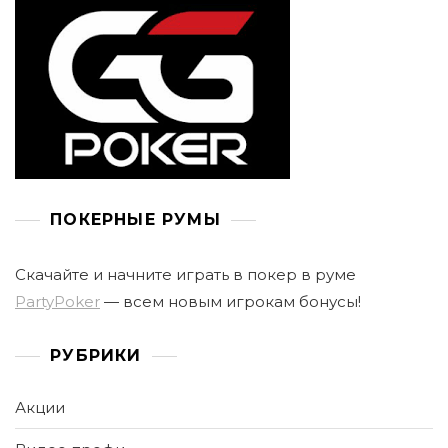
ПОКЕРНЫЕ РУМЫ
Скачайте и начните играть в покер в руме
PartyPoker
— всем новым игрокам бонусы!
РУБРИКИ
Акции