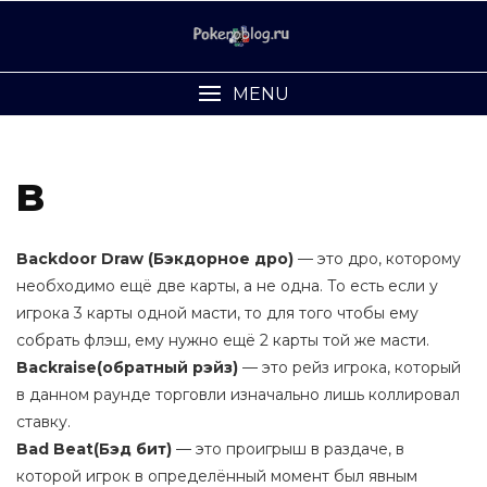
Перейти
к
содержимому
MENU
B
Backdoor Draw (Бэкдорное дро)
— это дро, которому
необходимо ещё две карты, а не одна. То есть если у
игрока 3 карты одной масти, то для того чтобы ему
собрать флэш, ему нужно ещё 2 карты той же масти.
Backraise(обратный рэйз)
— это рейз игрока, который
в данном раунде торговли изначально лишь коллировал
ставку.
Bad Beat(Бэд бит)
— это проигрыш в раздаче, в
которой игрок в определённый момент был явным