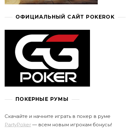
ОФИЦИАЛЬНЫЙ САЙТ POKEROK
ПОКЕРНЫЕ РУМЫ
Скачайте и начните играть в покер в руме
PartyPoker
— всем новым игрокам бонусы!