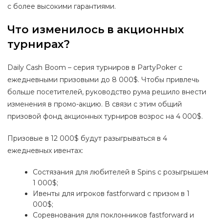
с более высокими гарантиями.
Что изменилось в акционных
турнирах?
Daily Cash Boom – серия турниров в PartyPoker с
ежедневными призовыми до 8 000$. Чтобы привлечь
больше посетителей, руководство рума решило внести
изменения в промо-акцию. В связи с этим общий
призовой фонд акционных турниров возрос на 4 000$.
Призовые в 12 000$ будут разыгрываться в 4
ежедневных ивентах:
Состязания для любителей в Spins с розыгрышем
1 000$;
Ивенты для игроков fastforward с призом в 1
000$;
Соревнования для поклонников fastforward и