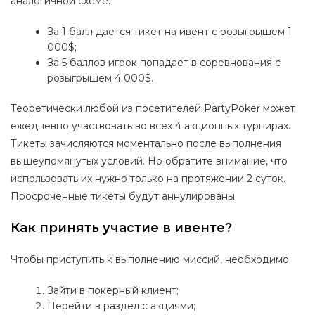
аналогичной схеме:
За 1 балл дается тикет на ивент с розыгрышем 1
000$;
За 5 баллов игрок попадает в соревнования с
розыгрышем 4 000$.
Теоретически любой из посетителей PartyPoker может
ежедневно участвовать во всех 4 акционных турнирах.
Тикеты зачисляются моментально после выполнения
вышеупомянутых условий. Но обратите внимание, что
использовать их нужно только на протяжении 2 суток.
Просроченные тикеты будут аннулированы.
Как принять участие в ивенте?
Чтобы приступить к выполнению миссий, необходимо:
Зайти в покерный клиент;
Перейти в раздел с акциями;