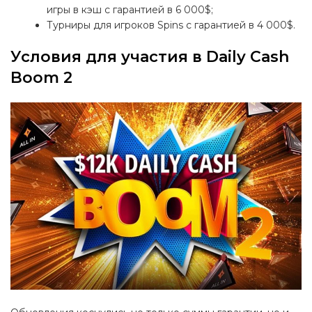
игры в кэш с гарантией в 6 000$;
Турниры для игроков Spins с гарантией в 4 000$.
Условия для участия в Daily Cash
Boom 2