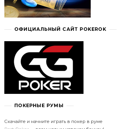
ОФИЦИАЛЬНЫЙ САЙТ POKEROK
ПОКЕРНЫЕ РУМЫ
Скачайте и начните играть в покер в руме