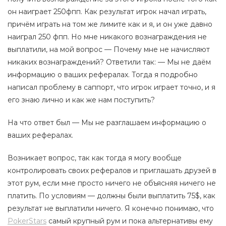
он наиграет 250фпп. Как результат игрок начал играть,
причём играть на том же лимите как и я, и он уже давно
наиграл 250 фпп. Но мне никакого вознаграждения не
выплатили, на мой вопрос — Почему мне не начисляют
никаких вознаграждений? Ответили так: — Мы не даём
информацию о ваших рефералах. Тогда я подробно
написал проблему в саппорт, что игрок играет точно, и я
его знаю лично и как же нам поступить?
На что ответ был — Мы не разглашаем информацию о
ваших рефералах.
Возникает вопрос, так как тогда я могу вообще
контролировать своих рефералов и приглашать друзей в
этот рум, если мне просто ничего не объясняя ничего не
платить. По условиям — должны были выплатить 75$, как
результат не выплатили ничего. Я конечно понимаю, что
PokerStars
самый крупный рум и пока альтернативы ему