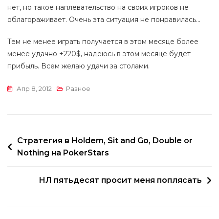
нет, но такое наплевательство на своих игроков не
облагораживает. Очень эта ситуация не понравилась…
Тем не менее играть получается в этом месяце более
менее удачно +220$, надеюсь в этом месяце будет
прибыль. Всем желаю удачи за столами.
Апр 8, 2012
Разное
Навигация
Стратегия в Holdem, Sit and Go, Double or
Nothing на PokerStars
по
записям
НЛ пятьдесят просит меня поплясать