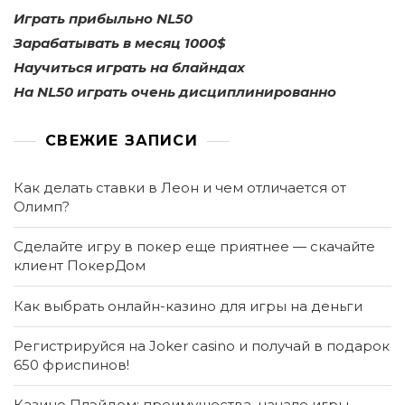
Играть прибыльно NL50
Зарабатывать в месяц 1000$
Научиться играть на блайндах
На NL50 играть очень дисциплинированно
СВЕЖИЕ ЗАПИСИ
Как делать ставки в Леон и чем отличается от
Олимп?
Сделайте игру в покер еще приятнее — скачайте
клиент ПокерДом
Как выбрать онлайн-казино для игры на деньги
Регистрируйся на Joker casino и получай в подарок
650 фриспинов!
Казино Плэйдом: преимущества, начало игры,