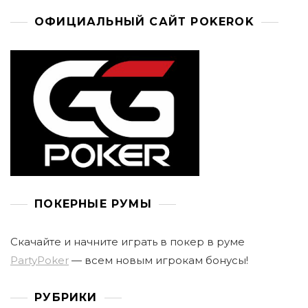
ОФИЦИАЛЬНЫЙ САЙТ POKEROK
ПОКЕРНЫЕ РУМЫ
Скачайте и начните играть в покер в руме
PartyPoker
— всем новым игрокам бонусы!
РУБРИКИ