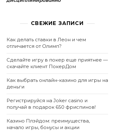
дисциплинированно
СВЕЖИЕ ЗАПИСИ
Как делать ставки в Леон и чем
отличается от Олимп?
Сделайте игру в покер еще приятнее —
скачайте клиент ПокерДом
Как выбрать онлайн-казино для игры на
деньги
Регистрируйся на Joker casino и
получай в подарок 650 фриспинов!
Казино Плэйдом: преимущества,
начало игры, бонусы и акции