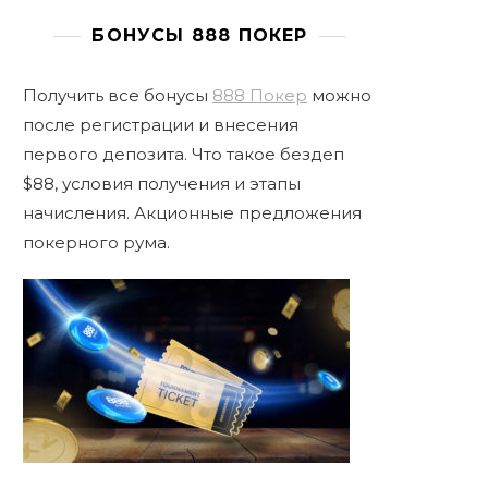
БОНУСЫ 888 ПОКЕР
Получить все бонусы
888 Покер
можно
после регистрации и внесения
первого депозита. Что такое бездеп
$88, условия получения и этапы
начисления. Акционные предложения
покерного рума.