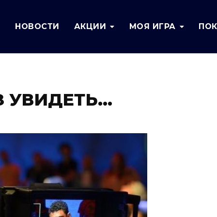
НОВОСТИ
АКЦИИ
МОЯ ИГРА
ПОК
З УВИДЕТЬ…