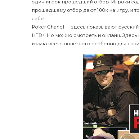
один игрок прошедший отбор. Игроки садя
прошедшему отбор дают 100к на игру, и то
себе.
Poker Chanel — здесь показывают русский 
НТВ+. Но можно смотреть и онлайн. Здес
и куча всего полезного особенно для нач