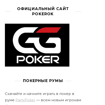
ОФИЦИАЛЬНЫЙ САЙТ
POKEROK
ПОКЕРНЫЕ РУМЫ
Скачайте и начните играть в покер в
руме
PartyPoker
— всем новым игрокам