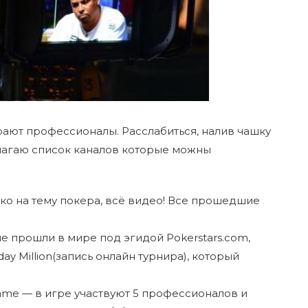
рают профессионалы. Расслабиться, налив чашку
длагаю список каналов которые можны
ько на тему покера, всё видео! Все прошедшие
ые прошли в мире под эгидой Pokerstars.com,
y Million(запись онлайн турнира), который
me — в игре участвуют 5 профессионалов и