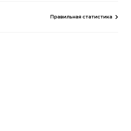
Правильная статистика