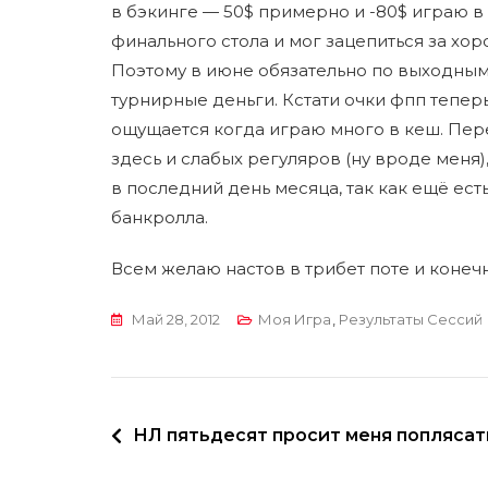
в бэкинге — 50$ примерно и -80$ играю в 
финального стола и мог зацепиться за хо
Поэтому в июне обязательно по выходным 
турнирные деньги. Кстати очки фпп тепер
ощущается когда играю много в кеш. Пер
здесь и слабых регуляров (ну вроде меня)
в последний день месяца, так как ещё ест
банкролла.
Всем желаю настов в трибет поте и конечн
Май 28, 2012
Моя Игра
,
Результаты Сессий
Навигация
НЛ пятьдесят просит меня поплясат
по