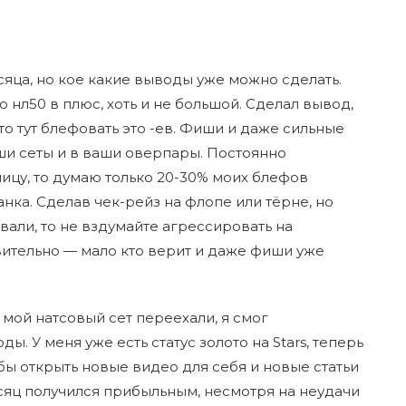
яца, но кое какие выводы уже можно сделать.
ю нл50 в плюс, хоть и не большой. Сделал вывод,
о тут блефовать это -ев. Фиши и даже сильные
аши сеты и в ваши оверпары. Постоянно
лицу, то думаю только 20-30% моих блефов
нка. Сделав чек-рейз на флопе или тёрне, но
али, то не вздумайте агрессировать на
вительно — мало кто верит и даже фиши уже
мой натсовый сет переехали, я смог
ы. У меня уже есть статус золото на Stars, теперь
обы открыть новые видео для себя и новые статьи
есяц получился прибыльным, несмотря на неудачи